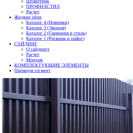
Штакетник
ПРОФНАСТИЛ
Расчет
Жидкие обои
Каталог 4 (Новинки)
Каталог 3 (Эконом)
Каталог 2 (Гармония и стиль)
Каталог 1 (Роскошь и пафос)
САЙДИНГ
О сайдинге
Расчет
Монтаж
КОМПЛЕКТУЮЩИЕ ЭЛЕМЕНТЫ
Премиум сегмент